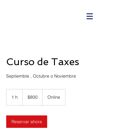
Curso de Taxes
Septiembte , Octubre o Noviembre
800
dólares
1 h
1
$800
Online
estadounidenses
Reservar ahora