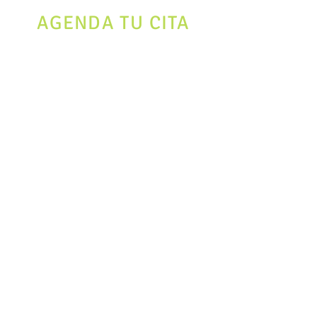
AGENDA TU CITA
Send
6495 Barker Cypress Rd Suite G,
Houston Tx 7708
Contáctanos
Tel.
+1 (832) 769-5153